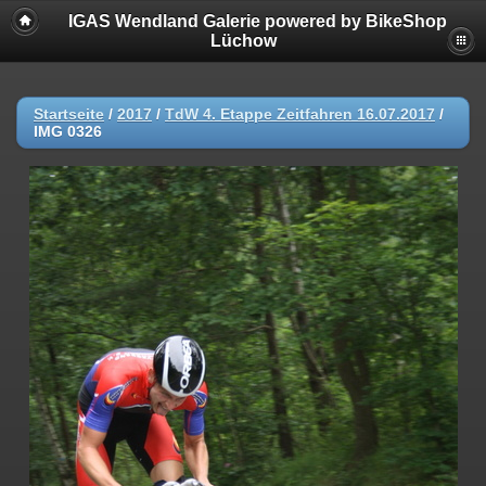
IGAS Wendland Galerie powered by BikeShop
Lüchow
Startseite
/
2017
/
TdW 4. Etappe Zeitfahren 16.07.2017
/
IMG 0326