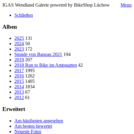
IGAS Wendland Galerie powered by BikeShop Lüchow
Menu
Schließen
Alben
2025
131
2024
50
2023
172
Stunde von Banzau 2021
194
2019
207
2018 Run to Bike im Amtsgarten
42
2017
1995
2016
1262
2015
1405
2014
1834
2013
67
2012
61
Erweitert
Am häufigsten angesehen
Am besten bewertet
Neueste Fotos