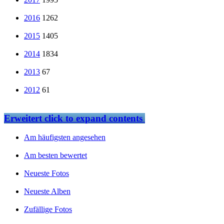
2016
1262
2015
1405
2014
1834
2013
67
2012
61
Erweitert
click to expand contents
Am häufigsten angesehen
Am besten bewertet
Neueste Fotos
Neueste Alben
Zufällige Fotos