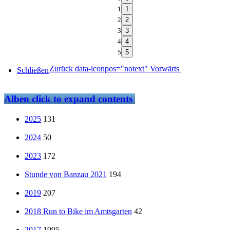
1
2
3
4
5
Zurück
data-iconpos="notext"
Vorwärts
Schließen
Alben
click to expand contents
2025
131
2024
50
2023
172
Stunde von Banzau 2021
194
2019
207
2018 Run to Bike im Amtsgarten
42
2017
1995